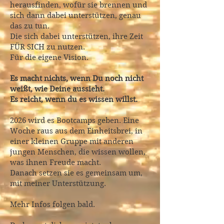
herausfinden, wofür sie brennen und
sich dann dabei unterstützen, genau
das zu tun.
Die sich dabei unterstützen, ihre Zeit
FÜR SICH zu nutzen.
Für die eigene Vision.
Es macht nichts, wenn Du noch nicht
weißt, wie Deine aussieht.
Es reicht, wenn du es wissen willst.
2026 wird es Bootcamps geben. Eine
Woche raus aus dem Einheitsbrei, in
einer kleinen Gruppe mit anderen
jungen Menschen, die wissen wollen,
was ihnen Freude macht.
Danach setzen sie es gemeinsam um,
mit meiner Unterstützung.
Mehr Infos folgen bald.