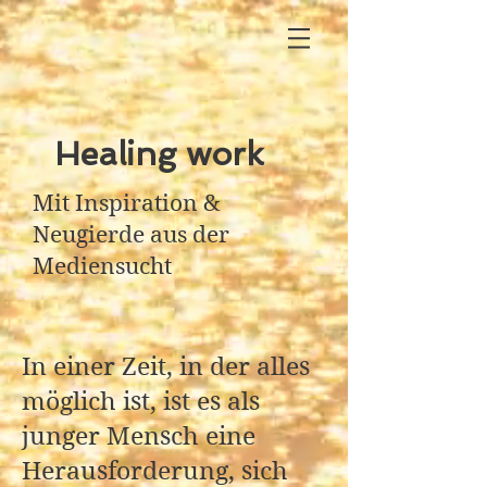
Healing work
Mit Inspiration &
Neugierde aus der
Mediensucht
In einer Zeit, in der alles
möglich ist, ist es als
junger Mensch eine
Herausforderung, sich