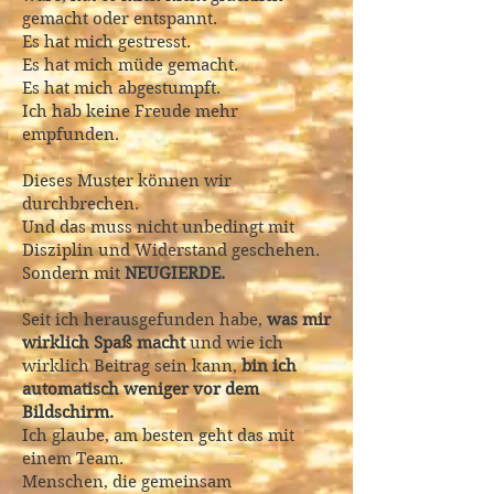
gemacht oder entspannt.
Es hat mich gestresst.
Es hat mich müde gemacht.
Es hat mich abgestumpft.
Ich hab keine Freude mehr
empfunden.
Dieses Muster können wir
durchbrechen.
Und das muss nicht unbedingt mit
Disziplin und Widerstand geschehen.
Sondern mit
NEUGIERDE.
Seit ich herausgefunden habe,
was mir
wirklich Spaß macht
und wie ich
wirklich Beitrag sein kann,
bin ich
automatisch weniger vor dem
Bildschirm.
Ich glaube, am besten geht das mit
einem Team.
Menschen, die gemeinsam